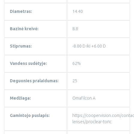
Diametras:
14.40
Bazinė kreivė:
8.8
Stiprumas:
-8.00 D iki +6.00 D
Vandens sudėtyje:
62%
Deguonies pralaidumas:
25
Medžiaga:
Omafilcon A
Gamintojo puslapis:
https://coopervision.com/contac
lenses/proclear-toric