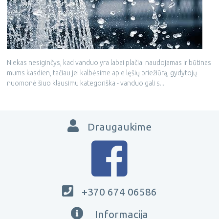
Niekas nesiginčys, kad vanduo yra labai plačiai naudojamas ir būtinas
mums kasdien, tačiau jei kalbėsime apie lęšių priežiūrą, gydytojų
nuomonė šiuo klausimu kategoriška - vanduo gali s...
Draugaukime
+370 674 06586
Informacija