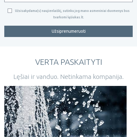
Užsisakydama(s) naujienlaiškį, sutinku jog mano asmeniniai duomenys bus
tvarkomi lęšiukas.lt.
Užsiprenumeruoti
VERTA PASKAITYTI
Lęšiai ir vanduo. Netinkama kompanija.