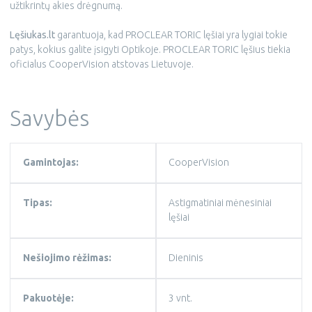
užtikrintų akies drėgnumą.
Lęšiukas.lt
garantuoja, kad PROCLEAR TORIC lęšiai yra lygiai tokie
patys, kokius galite įsigyti Optikoje. PROCLEAR TORIC lęšius tiekia
oficialus CooperVision atstovas Lietuvoje.
Savybės
Gamintojas:
CooperVision
Tipas:
Astigmatiniai mėnesiniai
lęšiai
Nešiojimo rėžimas:
Dieninis
Pakuotėje:
3 vnt.