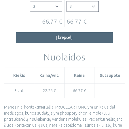
66.77 €
66.77 €
Į krepšelį
Nuolaidos
Kiekis
Kaina/vnt.
Kaina
Sutaupote
3 vnt.
22.26 €
66.77 €
Mėnesiniai kontaktiniai lęšiai PROCLEAR TORIC yra unikalūs dėl
medžiagos, kurios sudėtyje yra phosporylchonile molekulių,
pritraukiančių ir sulaikančių vandens molekules. Pacientui nešiojant
šiuos kontaktinius lęšius, nereiks papildomai lašintis akių lašų, kurie