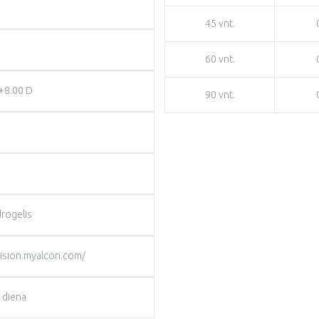
45 vnt.
60 vnt.
 +8.00 D
90 vnt.
drogelis
cision.myalcon.com/
 diena