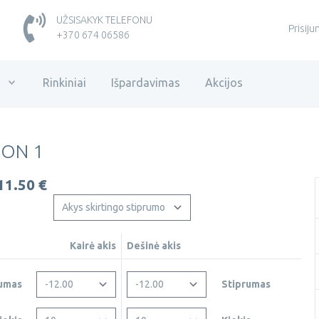
UŽSISAKYK TELEFONU
Prisiju
+370 674 06586
i
Rinkiniai
Išpardavimas
Akcijos
ION 1
11.50 €
Kairė akis
Dešinė akis
rumas
Stiprumas