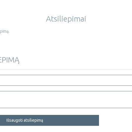
Atsiliepimai
epimą.
IEPIMĄ
Išsaugoti atsiliepimą