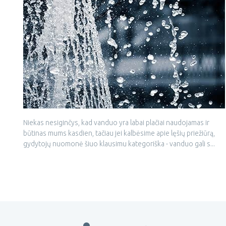
Niekas nesiginčys, kad vanduo yra labai plačiai naudojamas ir
būtinas mums kasdien, tačiau jei kalbėsime apie lęšių priežiūrą,
gydytojų nuomonė šiuo klausimu kategoriška - vanduo gali s...