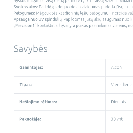
Ryškus matymas:
Visą dieną patirkite ryškų ir aiškų vaizdą, puikiai t
Sveikos akys:
Padidėjęs deguonies pralaidumas padeda jūsų akims 
Patogumas:
Mėgaukitės kasdieninių lęšių patogumu – nereikia valy
Apsauga nuo UV spindulių:
Papildomas jūsų akių saugumas nuo ke
„Precision1“ kontaktiniai lęšiai yra puikus pasirinkimas visiems, 
Savybės
Gamintojas:
Alcon
Tipas:
Vienadieniai 
Nešiojimo rėžimas:
Dieninis
Pakuotėje:
30 vnt.