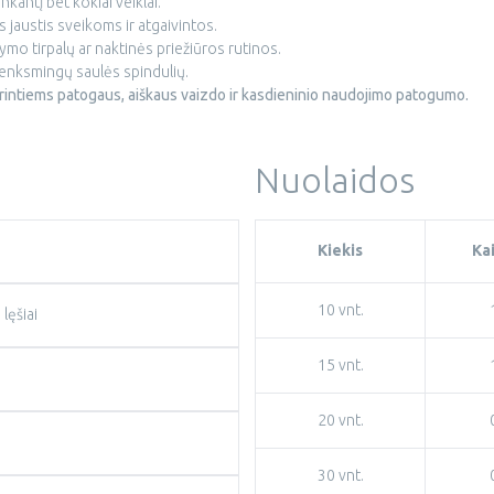
inkantį bet kokiai veiklai.
jaustis sveikoms ir atgaivintos.
mo tirpalų ar naktinės priežiūros rutinos.
nksmingų saulės spindulių.
norintiems patogaus, aiškaus vaizdo ir kasdieninio naudojimo patogumo.
Nuolaidos
Kiekis
Ka
10 vnt.
lęšiai
15 vnt.
20 vnt.
30 vnt.