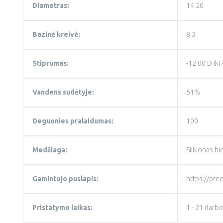
Diametras:
14.20
Bazinė kreivė:
8.3
Stiprumas:
-12.00 D iki
Vandens sudėtyje:
51%
Deguonies pralaidumas:
100
Medžiaga:
Silikonas hi
Gamintojo puslapis:
https://pre
Pristatymo laikas:
1 - 21 darbo