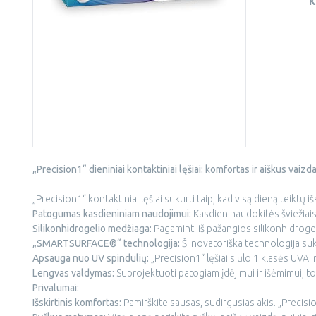
K
„Precision1“ dieniniai kontaktiniai lęšiai: komfortas ir aiškus vaizd
„Precision1“ kontaktiniai lęšiai sukurti taip, kad visą dieną teiktų išs
Patogumas kasdieniniam naudojimui:
Kasdien naudokitės šviežiais, 
Silikonhidrogelio medžiaga:
Pagaminti iš pažangios silikonhidrogel
„SMARTSURFACE®“ technologija:
Ši novatoriška technologija suku
Apsauga nuo UV spindulių:
„Precision1“ lęšiai siūlo 1 klasės UVA
Lengvas valdymas:
Suprojektuoti patogiam įdėjimui ir išėmimui, to
Privalumai:
Išskirtinis komfortas:
Pamirškite sausas, sudirgusias akis. „Precision