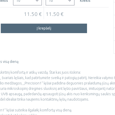
iekis
Kiekis
11.50 €
11.50 €
Į krepšelį
as visą dieną
kirtinį komfortą ir aiškų vaizdą. Štai kas juos išskiria:
švariais lęšiais, kad patirtumėte sveiką ir patogią patirtį. Nereikia valymo 
io medžiagos, „Precision1“ lęšiai padidina deguonies pralaidumą jūsų akims,
ria mikroskopinį drėgmės sluoksnį ant lęšio paviršiaus, imituojantį natūral
 ir UVB apsaugą, padedančią apsaugoti jūsų akis nuo kenksmingų saulės sp
dėl idealiai tinka naujiems kontaktinių lęšių naudotojams.
1“ lęšiai suteikia ilgalaikį komfortą visą dieną.