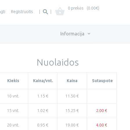
0 prekės
(0.00€)
ngti
Registruotis
|
|
Informacija
Nuolaidos
Kiekis
Kaina/vnt.
Kaina
Sutaupote
10 vnt.
1.15 €
11.50 €
15 vnt.
1.02 €
15.25 €
2.00 €
20 vnt.
0.95 €
19.00 €
4.00 €