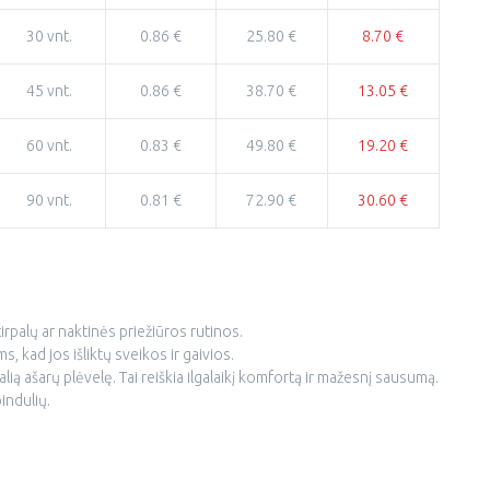
30 vnt.
0.86 €
25.80 €
8.70 €
45 vnt.
0.86 €
38.70 €
13.05 €
60 vnt.
0.83 €
49.80 €
19.20 €
90 vnt.
0.81 €
72.90 €
30.60 €
tirpalų ar naktinės priežiūros rutinos.
 kad jos išliktų sveikos ir gaivios.
ią ašarų plėvelę. Tai reiškia ilgalaikį komfortą ir mažesnį sausumą.
indulių.