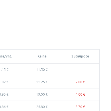
ina/vnt.
Kaina
Sutaupote
1.15 €
11.50 €
1.02 €
15.25 €
2.00 €
0.95 €
19.00 €
4.00 €
0.86 €
25.80 €
8.70 €