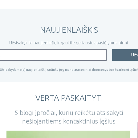
NAUJIENLAIŠKIS
Užsisakykite naujienlaiškį ir gaukite geriausius pasiūlymus pirmi.
Užs
Užsisakydama(s) naujienlaiškį, sutinku jog mano asmeniniai duomenys bus tvarkomi lęšiuk
VERTA PASKAITYTI
5 blogi įpročiai, kurių reikėtų atsisakyti
nešiojantiems kontaktinius lęšius