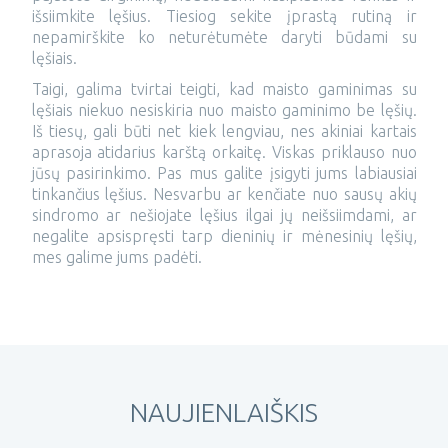
išsiimkite lęšius. Tiesiog sekite įprastą rutiną ir
nepamirškite ko neturėtumėte daryti būdami su
lęšiais.
Taigi, galima tvirtai teigti, kad maisto gaminimas su
lęšiais niekuo nesiskiria nuo maisto gaminimo be lęšių.
Iš tiesų, gali būti net kiek lengviau, nes akiniai kartais
aprasoja atidarius karštą orkaitę. Viskas priklauso nuo
jūsų pasirinkimo. Pas mus galite įsigyti jums labiausiai
tinkančius lęšius. Nesvarbu ar kenčiate nuo sausų akių
sindromo ar nešiojate lęšius ilgai jų neišsiimdami, ar
negalite apsispręsti tarp dieninių ir mėnesinių lęšių,
mes galime jums padėti.
NAUJIENLAIŠKIS