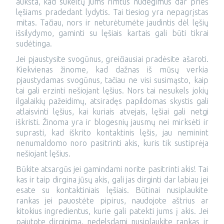
aukšta, kad sukeltų jums rimtus nudegimus dar prieš
lęšiams pradedant lydytis. Tai tiesiog yra nepagrįstas
mitas. Tačiau, nors ir neturėtumėte jaudintis dėl lęšių
išsilydymo, gaminti su lęšiais kartais gali būti tikrai
sudėtinga.
Jei pjaustysite svogūnus, greičiausiai pradėsite ašaroti.
Kiekvienas žinome, kad dažnas iš mūsų verkia
pjaustydamas svogūnus, tačiau ne visi susimąsto, kaip
tai gali erzinti nešiojant lęšius. Nors tai nesukels jokių
ilgalaikių pažeidimų, atsiradęs papildomas skystis gali
atlaisvinti lęšius, kai kuriais atvejais, lęšiai gali netgi
iškristi. Žinoma yra ir blogesnių jausmų nei mirksėti ir
suprasti, kad iškrito kontaktinis lęšis, jau neminint
nenumaldomo noro pasitrinti akis, kuris tik sustiprėja
nešiojant lęšius.
Būkite atsargūs jei gamindami norite pasitrinti akis! Tai
kas ir taip dirgina jūsų akis, gali jas dirginti dar labiau jei
esate su kontaktiniais lęšiais. Būtinai nusiplaukite
rankas jei pauostėte pipirus, naudojote aštrius ar
kitokius ingredientus, kurie gali patekti jums į akis. Jei
pajutote dirginimą, nedelsdami nusiplaukite rankas ir