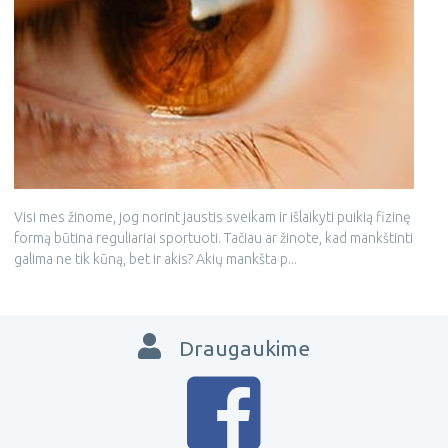
Visi mes žinome, jog norint jaustis sveikam ir išlaikyti puikią fizinę
formą būtina reguliariai sportuoti. Tačiau ar žinote, kad mankštinti
galima ne tik kūną, bet ir akis? Akių mankšta p...
Draugaukime