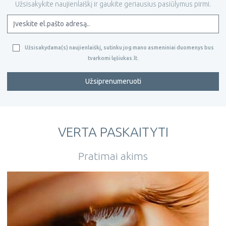
Užsisakykite naujienlaiškį ir gaukite geriausius pasiūlymus pirmi.
Užsisakydama(s) naujienlaiškį, sutinku jog mano asmeniniai duomenys bus
tvarkomi lęšiukas.lt.
Užsiprenumeruoti
VERTA PASKAITYTI
Pratimai akims