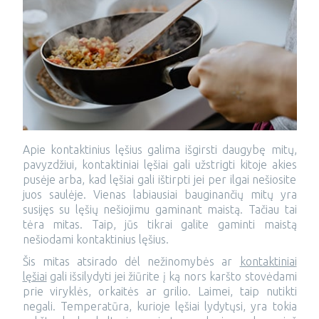
Apie kontaktinius lęšius galima išgirsti daugybę mitų,
pavyzdžiui, kontaktiniai lęšiai gali užstrigti kitoje akies
pusėje arba, kad lęšiai gali ištirpti jei per ilgai nešiosite
juos saulėje. Vienas labiausiai bauginančių mitų yra
susijęs su lęšių nešiojimu gaminant maistą. Tačiau tai
tėra mitas. Taip, jūs tikrai galite gaminti maistą
nešiodami kontaktinius lęšius.
Šis mitas atsirado dėl nežinomybės ar
kontaktiniai
lęšiai
gali išsilydyti jei žiūrite į ką nors karšto stovėdami
prie viryklės, orkaitės ar grilio. Laimei, taip nutikti
negali. Temperatūra, kurioje lęšiai lydytųsi, yra tokia