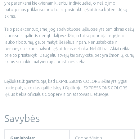
yra parenkami kiekvienam klientui individualiai, o nešiojimo
patogumas priklauso nuo to, ar pasirinkti lęšiai tinka būtent Jūsų
akims.
Taip pat akcentuojame, jog spalvotuose lęšiuose yra tam tikras dažų
sluoksnis, galintis dengti dalį vyzdžio, o tai suponuoja regėjimo
lauko ribotumą, galite matyti šešėlius ir pan. Nenustebkite ir
nemanykite, kad spalvoti lęšiai Jums netinka. Nebūtinai. Akiai reikia
prie to prisitaikyti. Daugeliu atvejų tai pavyksta, bet yra žmonių, kurių
akims su tokiu matymu apsiprasti nesiseka.
Lęšiukas.lt
garantuoja, kad EXPRESSIONS COLORS lęšiai yra lygiai
tokie patys, kokius galite įsigyti Optikoje. EXPRESSIONS COLORS
lęšius tiekia oficialus CooperVision atstovas Lietuvoje.
Savybės
Gamintojas:
CooperVision