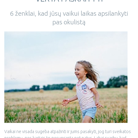
6 ženklai, kad jūsų vaikui laikas apsilankyti
pas okulistą
Vaikai ne visada sugeba atpažinti ir jums pasakyti, jog turi sveikatos
problemų, nes kartais to nesupranta net patys. Labai svarbu, kad