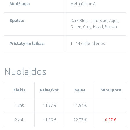
Medžiaga:
Methafilcon A
Spalva:
Dark Blue, Light Blue, Aqua,
Green, Grey, Hazel, Brown
Pristatymo laikas:
1 - 14 darbo dienos
Nuolaidos
Kiekis
Kaina/vnt.
Kaina
Sutaupote
1 vnt.
11.87 €
11.87 €
2 vnt.
11.39 €
22.77 €
0.97 €