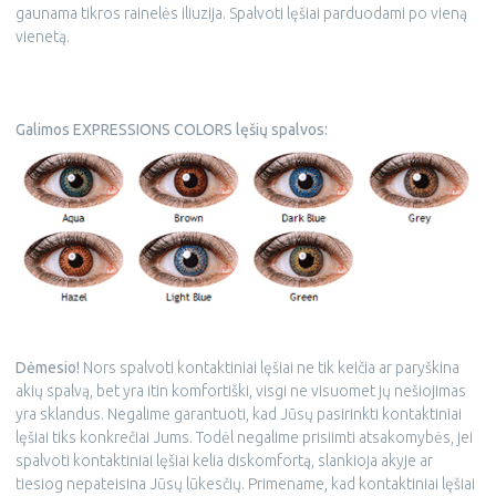
gaunama tikros rainelės iliuzija. Spalvoti lęšiai parduodami po vieną
vienetą.
Galimos EXPRESSIONS COLORS lęšių spalvos:
Dėmesio!
Nors spalvoti kontaktiniai lęšiai ne tik keičia ar paryškina
akių spalvą, bet yra itin komfortiški, visgi ne visuomet jų nešiojimas
yra sklandus. Negalime garantuoti, kad Jūsų pasirinkti kontaktiniai
lęšiai tiks konkrečiai Jums. Todėl negalime prisiimti atsakomybės, jei
spalvoti kontaktiniai lęšiai kelia diskomfortą, slankioja akyje ar
tiesiog nepateisina Jūsų lūkesčių. Primename, kad kontaktiniai lęšiai