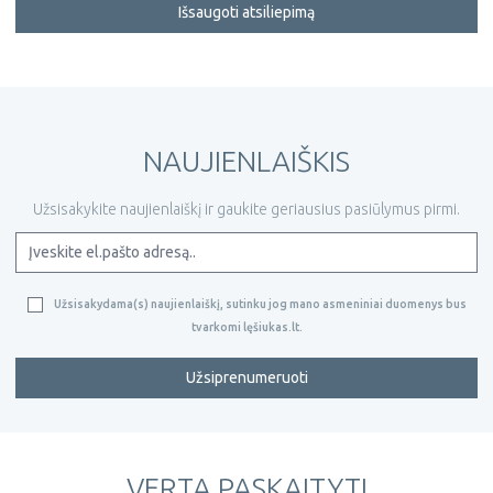
Išsaugoti atsiliepimą
NAUJIENLAIŠKIS
Užsisakykite naujienlaiškį ir gaukite geriausius pasiūlymus pirmi.
Užsisakydama(s) naujienlaiškį, sutinku jog mano asmeniniai duomenys bus
tvarkomi lęšiukas.lt.
Užsiprenumeruoti
VERTA PASKAITYTI