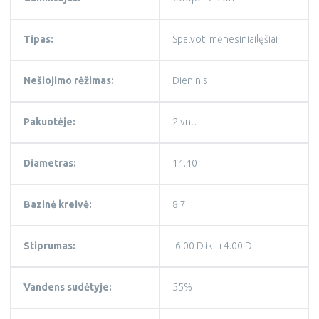
Tipas:
Spalvoti mėnesiniailęšiai
Nešiojimo rėžimas:
Dieninis
Pakuotėje:
2 vnt.
Diametras:
14.40
Bazinė kreivė:
8.7
Stiprumas:
-6.00 D iki +4.00 D
Vandens sudėtyje:
55%