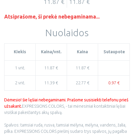
11.87 €
11.87 €
Atsiprašome, ši prekė nebegaminama...
Nuolaidos
Kiekis
Kaina/vnt.
Kaina
Sutaupote
1 vnt.
11.87 €
11.87 €
2 vnt.
11.39 €
22.77 €
0.97 €
Dėmesio! šie lęšiai nebegaminami. Prašome susisiekti telefonu prieš
užsakant.
EXPRESSIONS COLORS, - tai mėnesiniai kontaktiniai lęšiai
visiškai pakeičiantys akių spalvą.
Spalvos: tamsiai ruda, rusva, tamsiai mėlyna, mėlyna, vandens, žalia,
pilka. EXPRESSIONS COLORS piešinį sudaro trys spalvos, jų pagalba